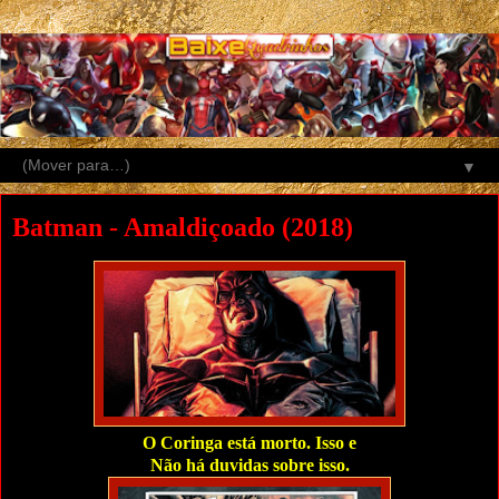
▼
Batman - Amaldiçoado (2018)
O Coringa está morto. Isso e
Não há duvidas sobre isso.