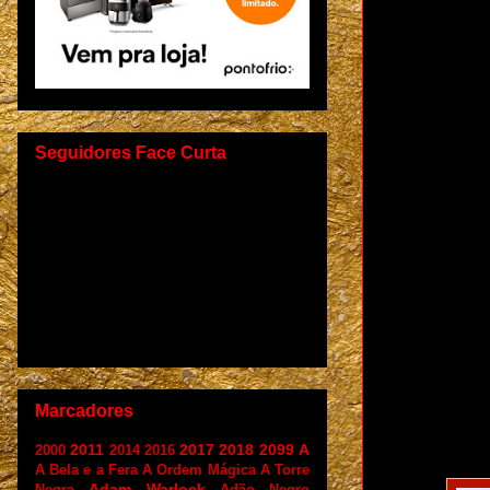
Seguidores Face Curta
Marcadores
2011
2017
2018
2099
A
2000
2014
2016
A Bela e a Fera
A Ordem Mágica
A Torre
Adam Warlock
Negra
Adão Negro