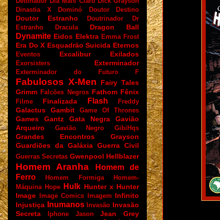
Detonador
Dia Mais Claro
Dick Grayson
Dinastia X
Dominó
Doutor Destino
Doutor Estranho
Doutrinador
Dr
Dragon Ball
Estranho
Dracula
Dynamite
Eidos
Elektra
Emma Frost
Era Do X
Esquadrão Suicida
Eternos
Excalibur
Exilados
Eventos
Exterminador
Exorsisters
Exterminador do Futuro
F
Fabulosos X-Men
Fairy Tales
Grimm
Fathom
Fênix
Falcões Negros
Flash
Finalizada
Filme
Freddy
Galactus
Gambit
Game Of Thrones
Games
Gantz
Gata Negra
Gavião
Arqueiro
Gavião Negro
GibiHqs
Grandes Encontros
Grayson
Guardiões da Galáxia
Guerra Civil
Gwenpool
Hellblazer
Guerras Secretas
Homem Aranha
Homem de
Ferro
Homem Formiga
Homem-
Hulk
Hunter x Hunter
Máquina
Hope
Image
Infinito
Image Comics
Imagem
Inumanos
Injustiça
Invasão
Invasão
Secreta
Jean Grey
Iphone
Jason