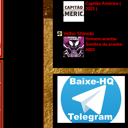
Capitão América (
2023 )
Velho Shinobi
Homem-aranha-
Sombra da aranha
#003