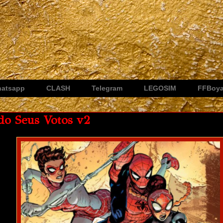
atsapp
CLASH
Telegram
LEGOSIM
FFBoy
o Seus Votos v2