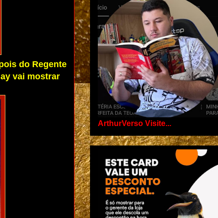
epois do Regente
ay vai mostrar
ArthurVerso Visite...