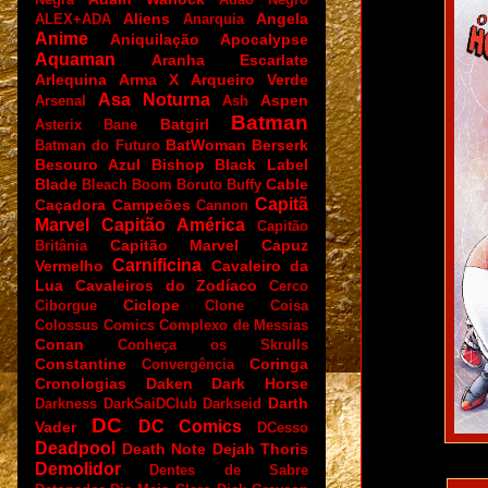
Aliens
Angela
ALEX+ADA
Anarquia
Anime
Aniquilação
Apocalypse
Aquaman
Aranha Escarlate
Arlequina
Arma X
Arqueiro Verde
Asa Noturna
Aspen
Arsenal
Ash
Batman
Batgirl
Asterix
Bane
BatWoman
Berserk
Batman do Futuro
Besouro Azul
Bishop
Black Label
Blade
Cable
Bleach
Boom
Boruto
Buffy
Capitã
Caçadora
Campeões
Cannon
Marvel
Capitão América
Capitão
Capitão Marvel
Capuz
Britânia
Carnificina
Vermelho
Cavaleiro da
Lua
Cavaleiros do Zodíaco
Cerco
Ciclope
Ciborgue
Clone
Coisa
Colossus
Comics
Complexo de Messias
Conan
Conheça os Skrulls
Constantine
Coringa
Convergência
Cronologias
Daken
Dark Horse
Darth
Darkness
DarkSaiDClub
Darkseid
DC
DC Comics
Vader
DCesso
Deadpool
Death Note
Dejah Thoris
Demolidor
Dentes de Sabre