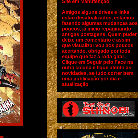
Site em Manutenção
Amigos alguns drives e links
estão desatualizados, estamos
fazendo algumas mudanças aos
poucos, já inicio repaginando
antigas postagens. Quem puder
deixe um comentário e assim
que visualizar vou aos poucos
acertando, obrigado por toda
equipe que faz a roda girar...
Clique em Seguir pelo Face na
outra coluna e fique atento as
novidades, se tudo correr bem
uma publicação por dia e
atualização