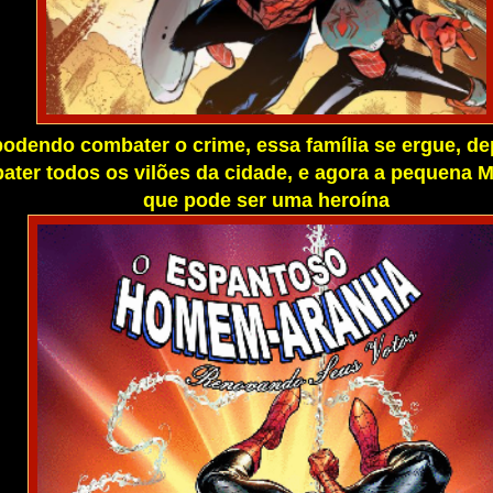
odendo combater o crime, essa família se ergue, d
ater todos os vilões da cidade, e agora a pequena M
que pode ser uma heroína