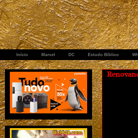
Início
Marvel
DC
Estudo Bíblico
Wh
Renovand