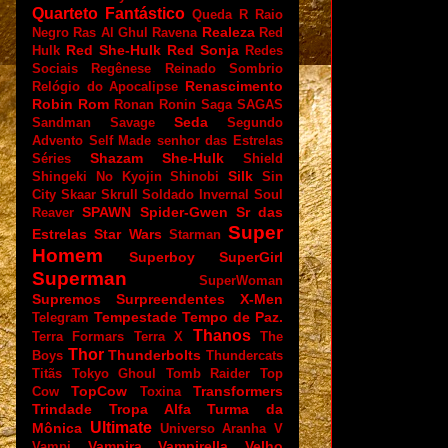
Quarteto Fantástico
Queda
R
Raio
Realeza
Negro
Ras Al Ghul
Ravena
Red
Red She-Hulk
Red Sonja
Hulk
Redes
Sociais
Regênese
Reinado Sombrio
Renascimento
Relógio do Apocalipse
Robin
Rom
Ronan
Ronin
Saga
SAGAS
Seda
Sandman
Savage
Segundo
Advento
Self Made
senhor das Estrelas
Shazam
She-Hulk
Séries
Shield
Silk
Shingeki No Kyojin
Shinobi
Sin
City
Skaar
Skrull
Soldado Invernal
Soul
SPAWN
Spider-Gwen
Sr das
Reaver
Super
Estrelas
Star Wars
Starman
Homem
Superboy
SuperGirl
Superman
SuperWoman
Supremos
Surpreendentes X-Men
Tempestade
Tempo de Paz.
Telegram
Thanos
Terra Formars
Terra X
The
Thor
Thunderbolts
Boys
Thundercats
Titãs
Tokyo Ghoul
Tomb Raider
Top
TopCow
Transformers
Cow
Toxina
Trindade
Tropa Alfa
Turma da
Ultimate
Mônica
Universo Aranha
V
Vampira
Vampirella
Velho
Vampi