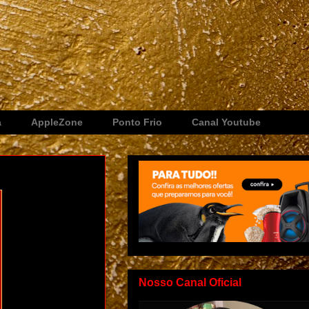
a
AppleZone
Ponto Frio
Canal Youtube
Nosso Canal Oficial