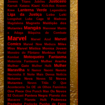
Justiceiro
Jovens Titans
Jubileu
Kiani
Karnak
Katana
Kick-Ass
Kraven
Lanterna Verde
Kree
Legendário
Liga da Justiça
Lobo
Loki
Longshot
Luke Cage
M
Madroxx
Magneto
Maldição dos
Magdalena
Mangás
Mutantes
Manowar
Manto
e Adaga
Máquina de Combate
Marvel
Marvel
Marvel Azul
Comics
Miles
Marvel Now
Meduza
Miss Marvel
Mística
Monica Jovem
Morbius
Monstro do Pântano
Mortal
Motoqueiro Fantasma
Kombat
Mulher Aranha
Motorista Fantasma
Mulher
Mulher Gato
Mulher Hulk
Maravilha
Naruto
N
Namor
Naomi
Necrosha X
Noite Mais Densa
Notícia
Noturno
Nova
Novos
Novos 52
Mutantes
Novos Titãs
O Que
Aconteceria Se
OE
ok
Olhos Famintos
One Piece
Os Novos
One Punch Man
52
Pantera Negra
Outcast
Planeta dos
Poderosa
Macacos
Planeta Hulk
Predador
Punho de Ferro
Psylocke