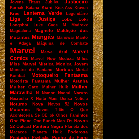
Justiceiro
Jovens Titans
Jubileu
Kiani
Karnak
Katana
Kick-Ass
Kraven
Lanterna Verde
Kree
Legendário
Liga da Justiça
Lobo
Loki
Longshot
Luke Cage
M
Madroxx
Magneto
Maldição dos
Magdalena
Mangás
Mutantes
Manowar
Manto
e Adaga
Máquina de Combate
Marvel
Marvel
Marvel Azul
Comics
Miles
Marvel Now
Meduza
Miss Marvel
Mística
Monica Jovem
Morbius
Monstro do Pântano
Mortal
Motoqueiro Fantasma
Kombat
Mulher Aranha
Motorista Fantasma
Mulher
Mulher Gato
Mulher Hulk
Maravilha
Naruto
N
Namor
Naomi
Necrosha X
Noite Mais Densa
Notícia
Noturno
Nova
Novos
Novos 52
Mutantes
Novos Titãs
O Que
Aconteceria Se
OE
ok
Olhos Famintos
One Piece
Os Novos
One Punch Man
52
Pantera Negra
Outcast
Planeta dos
Poderosa
Macacos
Planeta Hulk
Predador
Punho de Ferro
Psylocke