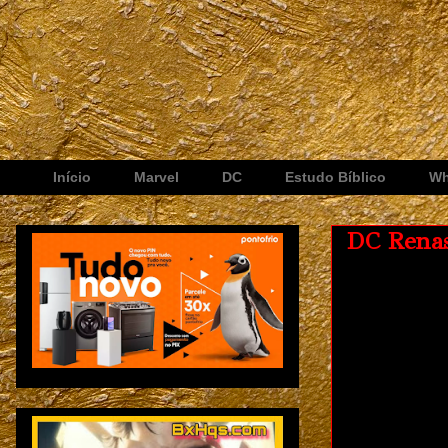
Início
Marvel
DC
Estudo Bíblico
Wh
DC Renas