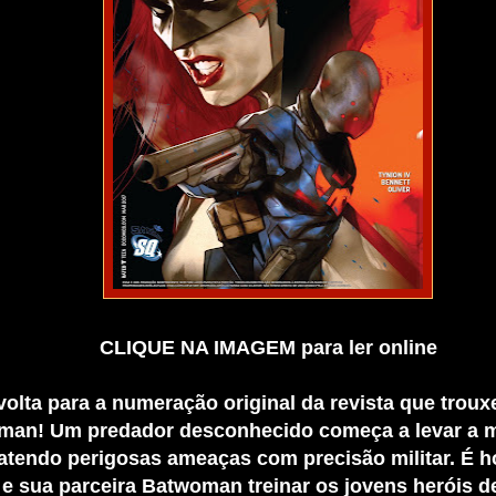
CLIQUE NA IMAGEM
para ler online
volta para a numeração original da revista que troux
tman! Um predador desconhecido começa a levar a m
tendo perigosas ameaças com precisão militar. É h
 e sua parceira Batwoman treinar os jovens heróis d