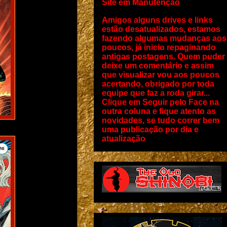
Site em Manutenção
Amigos alguns drives e links
estão desatualizados, estamos
fazendo algumas mudanças aos
poucos, já inicio repaginando
antigas postagens. Quem puder
deixe um comentário e assim
que visualizar vou aos poucos
acertando, obrigado por toda
equipe que faz a roda girar...
Clique em Seguir pelo Face na
outra coluna e fique atento as
novidades, se tudo correr bem
uma publicação por dia e
atualização