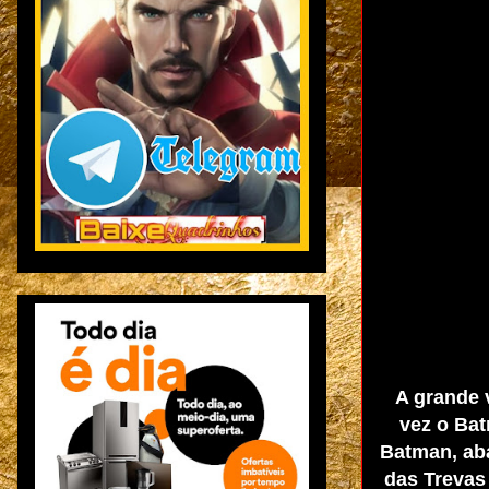
A grande 
vez o Ba
Batman, aba
das Trevas