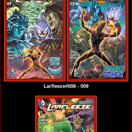
Larfleeze#008 - 009