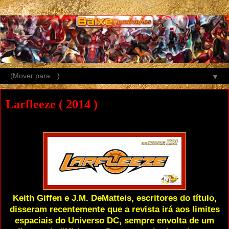
▼
Larfleeze ( 2014 )
Keith Giffen e J.M. DeMatteis, escritores do título,
disseram recentemente que a revista irá aos limites
espaciais do Universo DC, sempre envolta de um