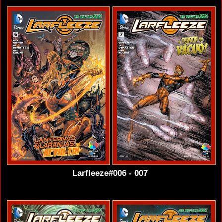
Larfleeze#006 - 007