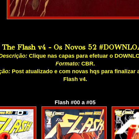
The Flash v4 - Os Novos 52 #DOWNL
Descrição:
Clique nas capas para efetuar o DOWNL
Formato:
CBR.
ção:
Post atualizado e com novas hqs para finalizar 
Flash v4.
Flash #00 a #05