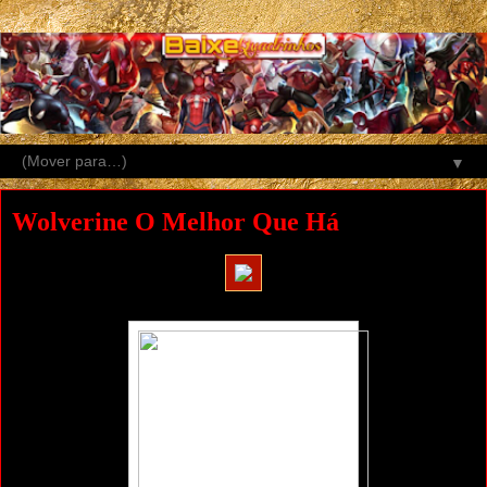
▼
Wolverine O Melhor Que Há