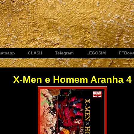
atsapp
CLASH
Telegram
LEGOSIM
FFBoy
X-Men e Homem Aranha 4