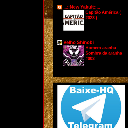
...::New Yakult::...
Capitão América (
2023 )
Velho Shinobi
Homem-aranha-
Sombra da aranha
#003