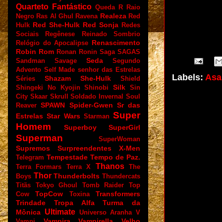
Quarteto Fantástico
Queda
R
Raio
Realeza
Negro
Ras Al Ghul
Ravena
Red
Red She-Hulk
Red Sonja
Hulk
Redes
Sociais
Regênese
Reinado Sombrio
Renascimento
Relógio do Apocalipse
Robin
Rom
Ronan
Ronin
Saga
SAGAS
Seda
Sandman
Savage
Segundo
Advento
Self Made
senhor das Estrelas
Labels:
Asa
Shazam
She-Hulk
Séries
Shield
Silk
Shingeki No Kyojin
Shinobi
Sin
City
Skaar
Skrull
Soldado Invernal
Soul
SPAWN
Spider-Gwen
Sr das
Reaver
Super
Estrelas
Star Wars
Starman
Homem
Superboy
SuperGirl
Superman
SuperWoman
Supremos
Surpreendentes X-Men
Tempestade
Tempo de Paz.
Telegram
Thanos
Terra Formars
Terra X
The
Thor
Thunderbolts
Boys
Thundercats
Titãs
Tokyo Ghoul
Tomb Raider
Top
TopCow
Transformers
Cow
Toxina
Trindade
Tropa Alfa
Turma da
Ultimate
Mônica
Universo Aranha
V
Vampira
Vampirella
Velho
Vampi