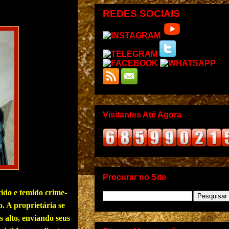
REDES SOCIAIS
Visitantes Até Agora
Procurar no Site
do e temido crime-
. A proprietária se
s alto, enviando seus