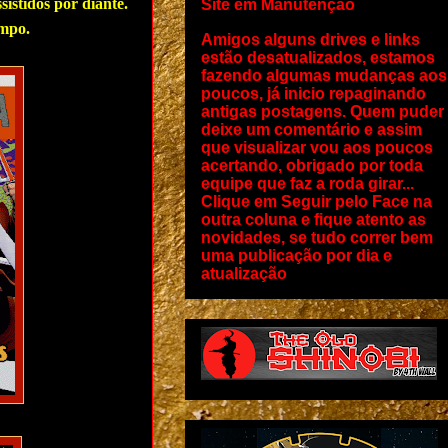
istidos por diante.
Site em Manutenção
empo.
Amigos alguns drives e links
estão desatualizados, estamos
fazendo algumas mudanças aos
poucos, já inicio repaginando
antigas postagens. Quem puder
deixe um comentário e assim
que visualizar vou aos poucos
acertando, obrigado por toda
equipe que faz a roda girar...
Clique em Seguir pelo Face na
outra coluna e fique atento as
novidades, se tudo correr bem
uma publicação por dia e
atualização