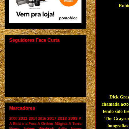
Robin
Seguidores Face Curta
Dick Gray
chamada acto 
Marcadores
tendo sido t
The Graysons
2011
2017
2018
2099
A
2000
2014
2016
A Bela e a Fera
A Ordem Mágica
A Torre
fotografias
Adam Warlock
Negra
Adão Negro