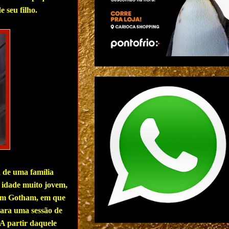
 seu filho.
 de uma família
 idade muito jovem,
 em Gotham, em que
para uma sessão de
 A partir daquele