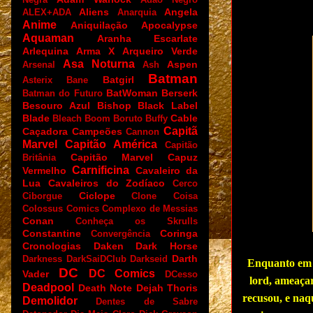
Aliens
Angela
ALEX+ADA
Anarquia
Anime
Aniquilação
Apocalypse
Aquaman
Aranha Escarlate
Arlequina
Arma X
Arqueiro Verde
Asa Noturna
Aspen
Arsenal
Ash
Batman
Batgirl
Asterix
Bane
BatWoman
Berserk
Batman do Futuro
Besouro Azul
Bishop
Black Label
Blade
Cable
Bleach
Boom
Boruto
Buffy
Capitã
Caçadora
Campeões
Cannon
Marvel
Capitão América
Capitão
Capitão Marvel
Capuz
Britânia
Carnificina
Vermelho
Cavaleiro da
Lua
Cavaleiros do Zodíaco
Cerco
Ciclope
Ciborgue
Clone
Coisa
Colossus
Comics
Complexo de Messias
Conan
Conheça os Skrulls
Constantine
Coringa
Convergência
Cronologias
Daken
Dark Horse
Darth
Darkness
DarkSaiDClub
Darkseid
Enquanto em 
DC
DC Comics
Vader
DCesso
lord, ameaçar
Deadpool
Death Note
Dejah Thoris
recusou, e naq
Demolidor
Dentes de Sabre