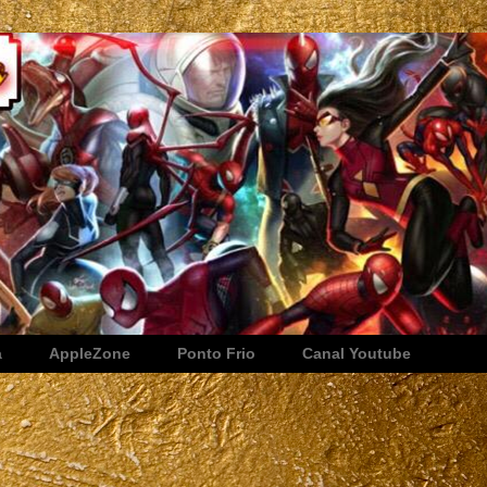
a
AppleZone
Ponto Frio
Canal Youtube