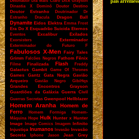
Detonador
Dia Mais Claro
Dick Grayson
pais arremess
Dinastia X
Dominó
Doutor Destino
Doutor Estranho
Doutrinador
Dr
Dragon Ball
Estranho
Dracula
Dynamite
Eidos
Elektra
Emma Frost
Era Do X
Esquadrão Suicida
Eternos
Excalibur
Exilados
Eventos
Exterminador
Exorsisters
Exterminador do Futuro
F
Fabulosos X-Men
Fairy Tales
Grimm
Fathom
Fênix
Falcões Negros
Flash
Finalizada
Filme
Freddy
Galactus
Gambit
Game Of Thrones
Games
Gantz
Gata Negra
Gavião
Arqueiro
Gavião Negro
GibiHqs
Grandes Encontros
Grayson
Guardiões da Galáxia
Guerra Civil
Gwenpool
Hellblazer
Guerras Secretas
Homem Aranha
Homem de
Ferro
Homem Formiga
Homem-
Hulk
Hunter x Hunter
Máquina
Hope
Image
Infinito
Image Comics
Imagem
Inumanos
Injustiça
Invasão
Invasão
Secreta
Jean Grey
Iphone
Jason