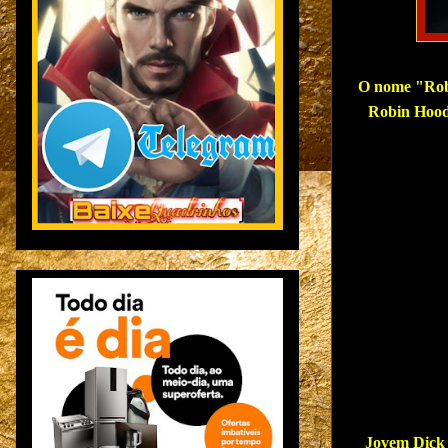
O nome "Robi
Robin Hood
Jovem Dick 