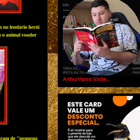
o no lendário herói
 o animal voador
ArthurVerso Visite...
daram de "pequeno